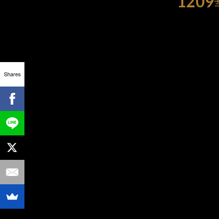
120
Shares