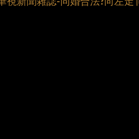
9華視新聞雜誌-同婚合法?向左走