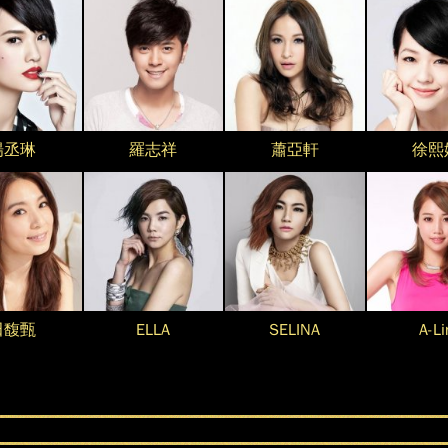
楊丞琳
羅志祥
蕭亞軒
徐熙
田馥甄
ELLA
SELINA
A-Li