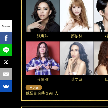
Shares
張惠妹
蔡依林
蔡健雅
莫文蔚
More
截至目前共 199 人