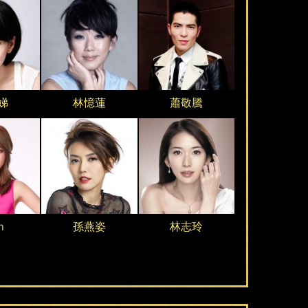
娣
林憶蓮
蕭敬騰
n
孫燕姿
林志玲