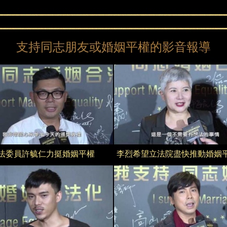
支持同志朋友或婚姻平權的影音報導
第
一
屆
法委員許毓仁力挺婚姻平權
李烈希望立法院盡快推動婚姻
酷
摩
第
沙
一