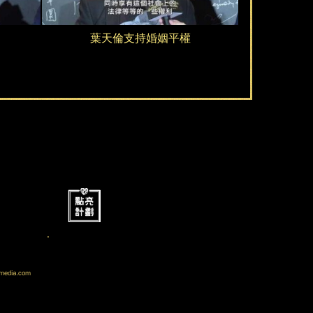
獎
屆
葉天倫支持婚姻平權
評
酷
審
摩
─
沙
曲
獎
家
「
瑞
酷
兒
omedia.com
偶