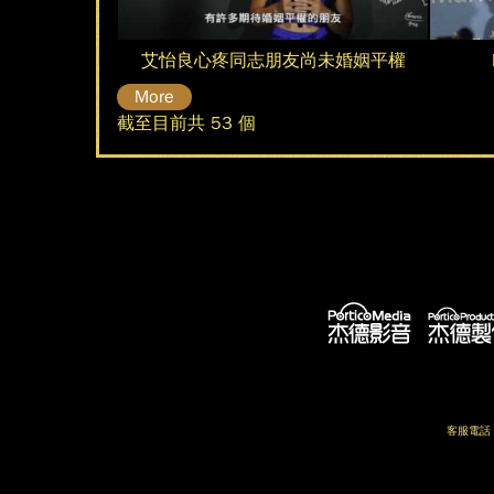
苦
仁
屆
屆
艾怡良心疼同志朋友尚未婚姻平權
等
力
酷
酷
More
婚
挺
截至目前共 53 個
摩
摩
姻
婚
沙
沙
3
姻
獎
獎
2
平
表
「
年
權
演
酷
歌
兒
客服電話：(
手
創