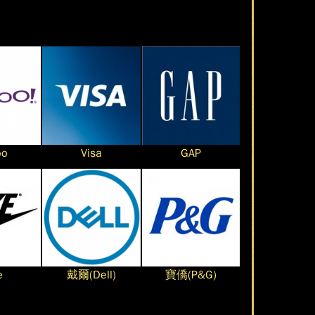
oo
Visa
GAP
e
戴爾(Dell)
寶僑(P&G)