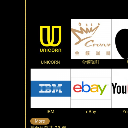
UNICORN
金鑛咖啡
IBM
eBay
Yo
More