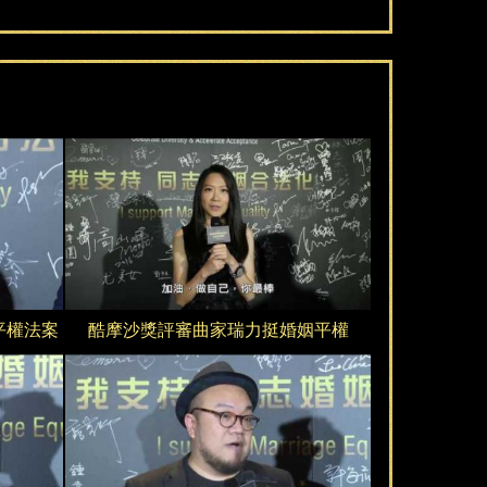
第
一
屆
平權法案
酷摩沙獎評審曲家瑞力挺婚姻平權
酷
摩
第
沙
一