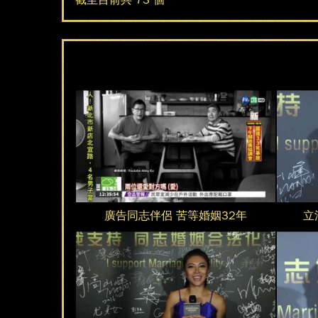
截至目前共 73 個
廣
立
告
法
同
委
廣告同志伴侶 苦等婚姻32年
立
志
員
伴
許
第
第
侶
毓
一
一