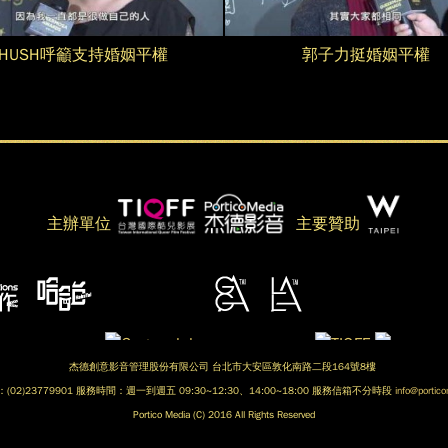
獎
屆
HUSH呼籲支持婚姻平權
郭子力挺婚姻平權
「
酷
酷
摩
兒
沙
世
獎
主辦單位
主要贊助
代
與
獎
會
」
嘉
杰德創意影音管理股份有限公司 台北市大安區敦化南路二段164號8樓
頒
02)23779901 服務時間：週一到週五 09:30~12:30、14:00~18:00 服務信箱不分時段
info@portic
賓
Portico Media (C) 2016 All Rights Reserved
獎