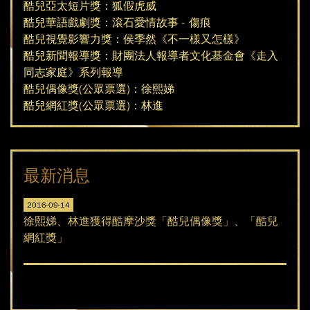
酷兒亞太短片獎：狐假虎威
酷兒華語戲劇獎：滾石愛情故事 - 傷痕
酷兒視覺影響力獎：侯季然《不一樣又怎樣》
酷兒新聞報導獎：財團法人報導者文化基金會《走入
同志家庭》系列報導
酷兒偶像獎(公眾票選)：徐熙娣
酷兒網紅獎(公眾票選)：林進
最新消息
2016-09-14
2016
 閃耀
徐熙娣、林進獲得酷摩沙獎「酷兒偶像獎」、「酷兒
第一
網紅獎」
獎、