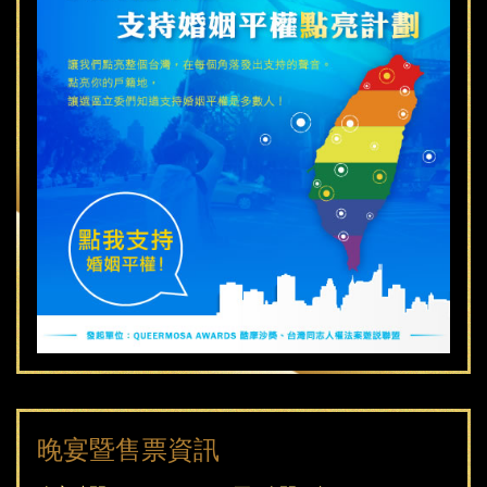
酷
摩
沙
獎
形
象
廣
告
晚宴暨售票資訊
中