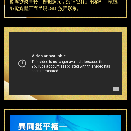
酷摩沙獎秉持「擁抱多元，提倡包容」的精神，積極
鼓勵媒體正面呈現LGBT族群形象。
2
0
1
6
第
一
屆