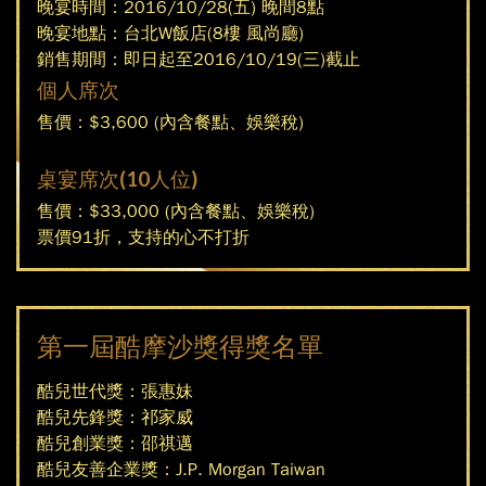
晚宴時間：2016/10/28(五) 晚間8點
字
晚宴地點：台北W飯店(8樓 風尚廳)
銷售期間：即日起至2016/10/19(三)截止
版
個人席次
售價：$3,600 (內含餐點、娛樂稅)
桌宴席次(10人位)
售價：$33,000 (內含餐點、娛樂稅)
票價91折，支持的心不打折
第一屆酷摩沙獎得獎名單
酷兒世代獎：張惠妹
酷兒先鋒獎：祁家威
酷兒創業獎：邵祺邁
酷兒友善企業獎：J.P. Morgan Taiwan