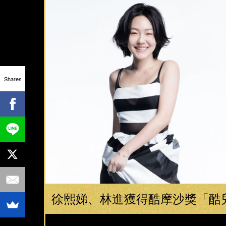
Shares
徐熙娣、林進獲得酷摩沙獎「酷