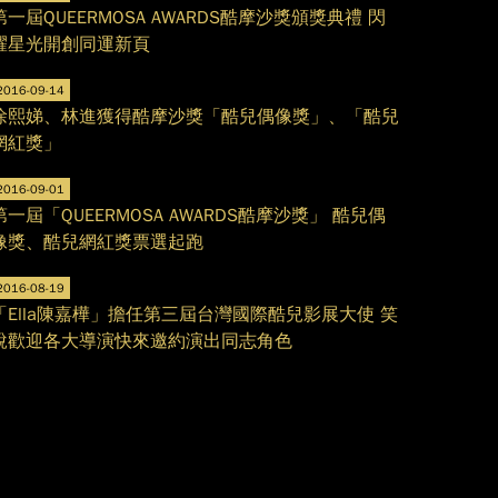
第一屆QUEERMOSA AWARDS酷摩沙獎頒獎典禮 閃
耀星光開創同運新頁
2016-09-14
徐熙娣、林進獲得酷摩沙獎「酷兒偶像獎」、「酷兒
網紅獎」
2016-09-01
第一屆「QUEERMOSA AWARDS酷摩沙獎」 酷兒偶
像獎、酷兒網紅獎票選起跑
2016-08-19
「Ella陳嘉樺」擔任第三屆台灣國際酷兒影展大使 笑
說歡迎各大導演快來邀約演出同志角色